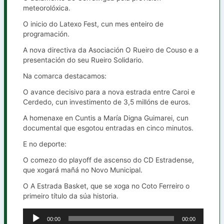
meteorolóxica.
O inicio do Latexo Fest, cun mes enteiro de
programación.
A nova directiva da Asociación O Rueiro de Couso e a
presentación do seu Rueiro Solidario.
Na comarca destacamos:
O avance decisivo para a nova estrada entre Caroi e
Cerdedo, cun investimento de 3,5 millóns de euros.
A homenaxe en Cuntis a María Digna Guimarei, cun
documental que esgotou entradas en cinco minutos.
E no deporte:
O comezo do playoff de ascenso do CD Estradense,
que xogará mañá no Novo Municipal.
O A Estrada Basket, que se xoga no Coto Ferreiro o
primeiro título da súa historia.
00:00
00:00
Reproductor