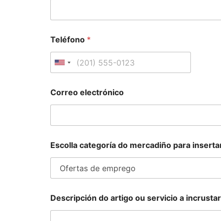
Teléfono
*
U
n
i
Correo electrónico
t
e
d
S
Escolla categoría do mercadiño para inserta
t
a
t
e
Descripción do artigo ou servicio a incrust
s
+