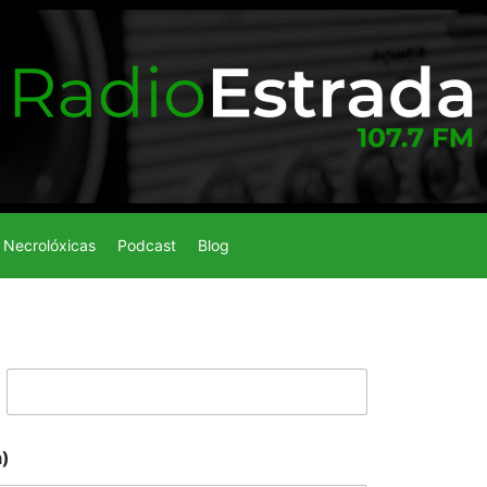
Necrolóxicas
Podcast
Blog
a)