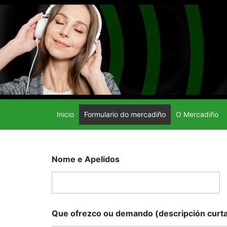
Ir
al
contenido
Inicio
Formulario do mercadiño
O Mercadiño
Nome e Apelidos
Que ofrezco ou demando (descripción curt