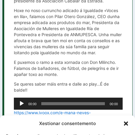
presidente da Asociación Cabalar da Estrada.
Hoxe no noso curruncho adicado á Igualdade «Voces
en lila», falamos con Pilar Otero González, CEO dunha
empresa adicada aos produtos do mar, Presidenta da
Asociación de Mulleres en Igualdade Ría de
Pontevedra e Presidenta de ANMUPESCA. Unha muller
afouta e brava que ten moi en conta os consellos e as
vivencias das mulleres da súa familia para seguir
loitando pola igualdade no mundo da mar.
E puxemos o ramo a esta xornada con Don Milincho.
Falamos de bañadores, de fútbol, de pelegríns e de ir
apañar toxo ao monte.
Se queres saber máis entra e dalle ao play…É de
balde!!
00:00
00:00
Reproductor
de
https://www.ivoox.com/e-mana-neves-
audio
rodriguez_mf_173675057_feed_1.mp3
Xestionar consentemento