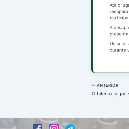
Ata o lu
recupera
participa
A desapar
presentar
Un suces
durante v
ANTERIOR