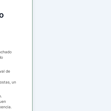
o
 achado
do
val de
ostas, un
o.
quen
xencia.