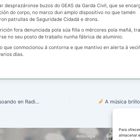
gar desprazáronse buzos do GEAS da Garda Civil, que se encar
ción do corpo, no marco dun amplo dispositivo no que tamén
ron patrullas de Seguridade Cidadá e drons.
ición fora denunciada pola súa filla o mércores pola mañá, tr
se no seu posto de traballo nunha fábrica de aluminio.
o que conmocionou á contorna e que mantivo en alerta á vec
arios días.
O talento segue soando en Radio Estrada
A música brillou con 
Para ofrecer
almacenar e
Aviso legal
Condicións de uso