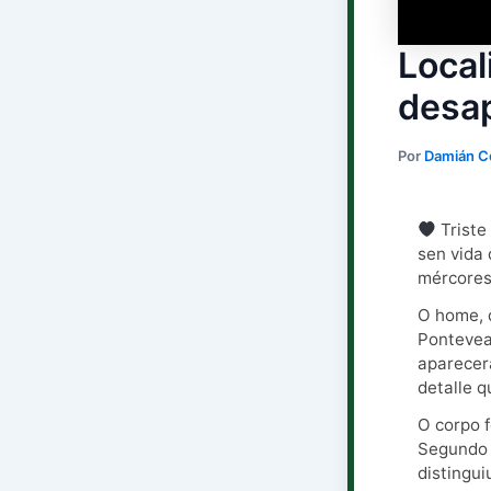
Local
desap
Por
Damián C
Triste
sen vida
mércores
O home, 
Pontevea
aparecer
detalle q
O corpo f
Segundo a
distingui