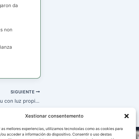
garon da
as non
iñanza
SIGUIENTE
luz propia na Estrada
Xestionar consentemento
 as mellores experiencias, utilizamos tecnoloxías como as cookies para
/ou acceder a información do dispositivo. Consentir o uso destas
Política de Cookies
Política de privacidade