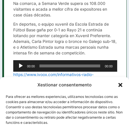
Na comarca, a Semana Verde supera os 108.000
visitantes e acada a mellor cifra de expositores en
case dúas décadas.
En deportes, o equipo xuvenil da Escola Estrada de
Fútbol Base gaña por 0‑1 ao Rayo 21 e continúa
loitando por manter categoría en Xuvenil Preferente.
Ademais, Carla Pintor logra o bronce no Galego sub‑18,
e o Atletismo Estrada suma marcas persoais nunha
intensa fin de semana de competición.
00:00
00:00
Reproductor
de
https://www.ivoox.com/informativos-radio-
audio
estrada_mf_175148655_feed_1.mp3
Xestionar consentemento
Para ofrecer as mellores experiencias, utilizamos tecnoloxías como as
cookies para almacenar e/ou acceder a información do dispositivo.
Consentir o uso destas tecnoloxías permitiranos procesar datos como o
ANTERIOR
SIGUIENTE
comportamento de navegación ou identificadores únicos neste sitio. Non
dar o consentimento ou retiralo pode afectar negativamente a certas
funcións e características.