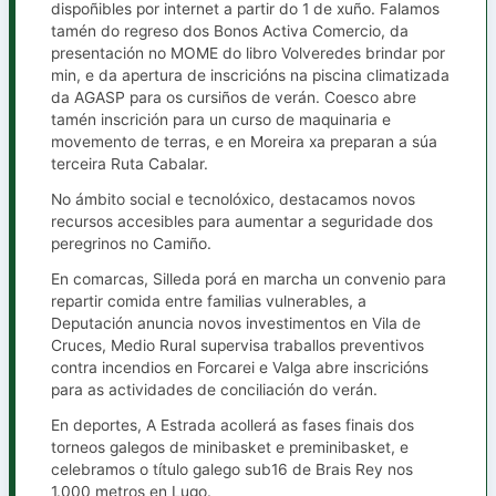
dispoñibles por internet a partir do 1 de xuño. Falamos
tamén do regreso dos Bonos Activa Comercio, da
presentación no MOME do libro Volveredes brindar por
min, e da apertura de inscricións na piscina climatizada
da AGASP para os cursiños de verán. Coesco abre
tamén inscrición para un curso de maquinaria e
movemento de terras, e en Moreira xa preparan a súa
terceira Ruta Cabalar.
No ámbito social e tecnolóxico, destacamos novos
recursos accesibles para aumentar a seguridade dos
peregrinos no Camiño.
En comarcas, Silleda porá en marcha un convenio para
repartir comida entre familias vulnerables, a
Deputación anuncia novos investimentos en Vila de
Cruces, Medio Rural supervisa traballos preventivos
contra incendios en Forcarei e Valga abre inscricións
para as actividades de conciliación do verán.
En deportes, A Estrada acollerá as fases finais dos
torneos galegos de minibasket e preminibasket, e
celebramos o título galego sub16 de Brais Rey nos
1.000 metros en Lugo.