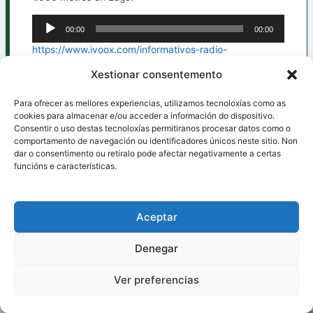
00:00
00:00
Reproductor
de
https://www.ivoox.com/informativos-radio-
audio
estrada_mf_174353345_feed_1.mp3
Xestionar consentemento
Para ofrecer as mellores experiencias, utilizamos tecnoloxías como as
cookies para almacenar e/ou acceder a información do dispositivo.
Consentir o uso destas tecnoloxías permitiranos procesar datos como o
ANTERIOR
SIGUIENTE
comportamento de navegación ou identificadores únicos neste sitio. Non
dar o consentimento ou retiralo pode afectar negativamente a certas
funcións e características.
Aviso legal
Condicións de uso
Aceptar
Política de Cookies
Denegar
Política de privacidade
Ver preferencias