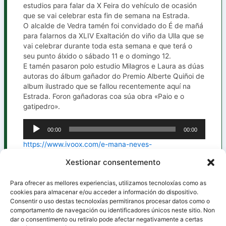
estudios para falar da X Feira do vehículo de ocasión
que se vai celebrar esta fin de semana na Estrada.
O alcalde de Vedra tamén foi convidado do É de mañá
para falarnos da XLIV Exaltación do viño da Ulla que se
vai celebrar durante toda esta semana e que terá o
seu punto álxido o sábado 11 e o domingo 12.
E tamén pasaron polo estudio Milagros e Laura as dúas
autoras do álbum gañador do Premio Alberte Quiñoi de
album ilustrado que se fallou recentemente aquí na
Estrada. Foron gañadoras coa súa obra «Paio e o
gatipedro».
00:00
00:00
Reproductor
de
https://www.ivoox.com/e-mana-neves-
audio
rodriguez_mf_171386327_feed_1.mp3
Xestionar consentemento
Para ofrecer as mellores experiencias, utilizamos tecnoloxías como as
cookies para almacenar e/ou acceder a información do dispositivo.
Consentir o uso destas tecnoloxías permitiranos procesar datos como o
ANTERIOR
SIGUIENTE
comportamento de navegación ou identificadores únicos neste sitio. Non
dar o consentimento ou retiralo pode afectar negativamente a certas