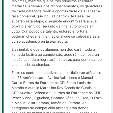
diplomas, mentres que os tres primeiros acadarán
medallas. Ademais dos recoñecementos, os gañadores
de cada categoría terán a oportunidade de avanzar á
fase comarcal, que incluirá centros de Deza. Se
superan esta etapa, o seguinte encontro será a nivel
provincial en Vigo, seguido da final autonómica en
Lugo. Cun pouco de talento, esforzo e fortuna,
poderán chegar á final nacional que se celebrará este
curso académico en Estremadura.
É salientable que os alumnos non dedicarán toda a
xornada lectiva ao campionato; acudirán, competirán
na súa quenda e regresarán ás aulas para continuar co
seu horario académico.
Entre os centros educativos que participarán atópanse
os IES Antón Losada, Avelina Valladares e Manuel
García Barros da Estrada; os CPI Santa Lucía de
Moraña e Aurelio Marcelino Rey García de Cuntis; o
CPR Nuestra Señora de Lourdes da Estrada; e os CEIP
Pérez Viondi, Figueiroa, Cabada Vázquez, Oca, O Foxo
e Manuel Villar Paramá, tamén da Estrada. As
categorías de competición abranguerán dende