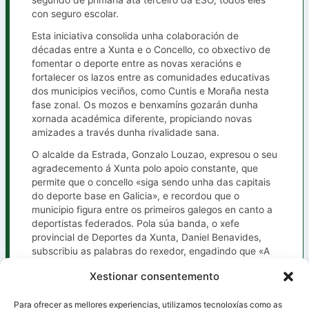
segundo de primaria ata terceiro da ESO, todos eles
con seguro escolar.
Esta iniciativa consolida unha colaboración de
décadas entre a Xunta e o Concello, co obxectivo de
fomentar o deporte entre as novas xeracións e
fortalecer os lazos entre as comunidades educativas
dos municipios veciños, como Cuntis e Moraña nesta
fase zonal. Os mozos e benxamíns gozarán dunha
xornada académica diferente, propiciando novas
amizades a través dunha rivalidade sana.
O alcalde da Estrada, Gonzalo Louzao, expresou o seu
agradecemento á Xunta polo apoio constante, que
permite que o concello «siga sendo unha das capitais
do deporte base en Galicia», e recordou que o
municipio figura entre os primeiros galegos en canto a
deportistas federados. Pola súa banda, o xefe
provincial de Deportes da Xunta, Daniel Benavides,
subscribiu as palabras do rexedor, engadindo que «A
Estrada ten que estar orgullosa».
Xestionar consentemento
Para ofrecer as mellores experiencias, utilizamos tecnoloxías como as