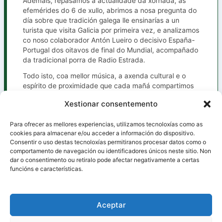
Ademais, repasamos a actualidade da xornada, as
efemérides do 6 de xullo, abrimos a nosa pregunta do
día sobre que tradición galega lle ensinarías a un
turista que visita Galicia por primeira vez, e analizamos
co noso colaborador Antón Lueiro o decisivo España-
Portugal dos oitavos de final do Mundial, acompañado
da tradicional porra de Radio Estrada.
Todo isto, coa mellor música, a axenda cultural e o
espírito de proximidade que cada mañá compartimos
contigo en Radio Estrada.
Xestionar consentemento
Para ofrecer as mellores experiencias, utilizamos tecnoloxías como as
cookies para almacenar e/ou acceder a información do dispositivo.
Consentir o uso destas tecnoloxías permitiranos procesar datos como o
ANTERIOR
SIGUIENTE
comportamento de navegación ou identificadores únicos neste sitio. Non
dar o consentimento ou retiralo pode afectar negativamente a certas
funcións e características.
Aviso legal
Condicións de uso
Aceptar
Política de Cookies