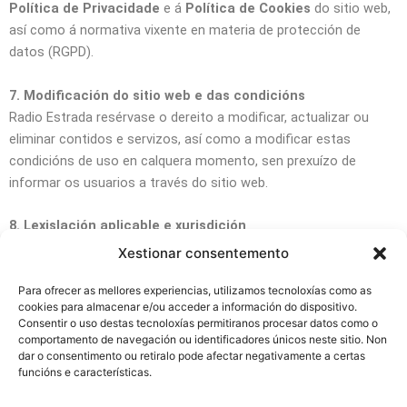
Política de Privacidade
e á
Política de Cookies
do sitio web,
así como á normativa vixente en materia de protección de
datos (RGPD).
7. Modificación do sitio web e das condicións
Radio Estrada resérvase o dereito a modificar, actualizar ou
eliminar contidos e servizos, así como a modificar estas
condicións de uso en calquera momento, sen prexuízo de
informar os usuarios a través do sitio web.
8. Lexislación aplicable e xurisdición
O presente documento rexerase pola lexislación española. Para
Xestionar consentemento
calquera conflito derivado do acceso ou uso do sitio web,
someteranse os tribunais competentes de [localidade da
Para ofrecer as mellores experiencias, utilizamos tecnoloxías como as
cookies para almacenar e/ou acceder a información do dispositivo.
Fundación ou da emisora].
Consentir o uso destas tecnoloxías permitiranos procesar datos como o
comportamento de navegación ou identificadores únicos neste sitio. Non
dar o consentimento ou retiralo pode afectar negativamente a certas
funcións e características.
Aviso legal