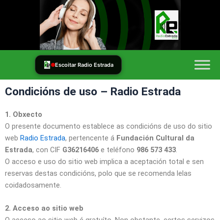
Ir
al
contenido
Escoitar Radio Estrada
Condicións de uso – Radio Estrada
1. Obxecto
O presente documento establece as condicións de uso do sitio
web
Radio Estrada
, pertencente á
Fundación Cultural da
Estrada
, con CIF
G36216406
e teléfono
986 573 433
.
O acceso e uso do sitio web implica a aceptación total e sen
reservas destas condicións, polo que se recomenda lelas
coidadosamente.
2. Acceso ao sitio web